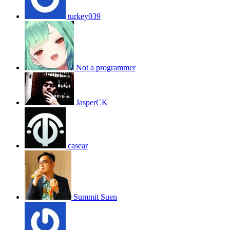
turkey039
Not a programmer
JasperCK
casear
Summit Suen