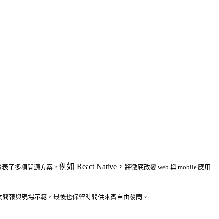
例如 React Native，
發表了多項開源方案，
將徹底改變 web 與 mobile 應用
文簡報與現場示範，最後也保留時間供來賓自由發問。