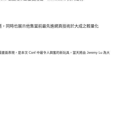
決之道，同時也展示他集當前最先
進
網頁技術於大成之輕量化
暢
畫面表現，是本次 Conf 中最令人興奮的新玩具，當天將由 Jeremy Lu 為大