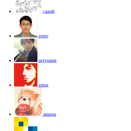
caasih
zorro
sexyoung
zmax
taiansu