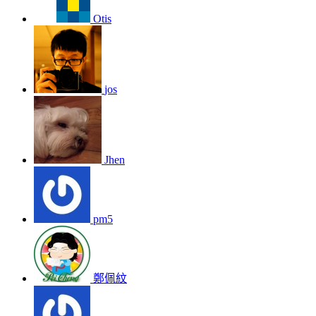
Otis
jos
Jhen
pm5
鄭佩紋