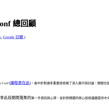
 Conf 總回顧
k
,
Google 日曆
)
(
議程表在此
)
 Conf
，會中針對諸多重要技術做了深入展示與討論，期間也
享此段期間蒐集的
第一手資訊與心得，並針對精選的核心技術議題提供中