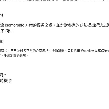
n)
主流 Isomorphic 方案的優劣之處，並針對各家的缺點提出解
下 (喂~
n)
oid 應用程式，不旦兼顧各平台的介面風格、操作習慣，同時捨棄 Webview 以確保
流
方，千萬別錯過這場。
提問。
機 (?